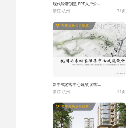
现代轻奢别墅 PPT入户公区
浙江 杭州
71页
别墅豪宅概念方案 杭州壹号
院豪宅 豪宅项目规划方案
年度最热公共建筑
新中式游客中心建筑 游客中
浙江 杭州
41页
心设计 文旅中心
年度最热居住建筑