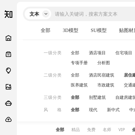
文本
全部
3D模型
SU模型
贴图材
一级分类
全部
酒店项目
住宅项目
专项手册
分析图
二级分类
全部
酒店民宿建筑
居住
医养建筑
市政建筑
交通
三级分类
全部
别墅建筑
自建房建
风 格
全部
现代
新中式
中
原木
北欧
禅意
简欧
全部
精品
免费
名师
VIP