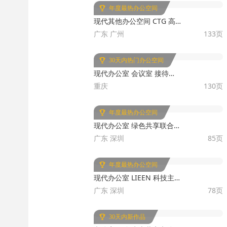
年度最热办公空间
现代其他办公空间 CTG 高品
广东 广州
133页
质设计服务 现代办公大楼
可编辑室内PPT
30天内热门办公空间
现代办公室 会议室 接待室
重庆
130页
员工水吧
年度最热办公空间
现代办公室 绿色共享联合办
广东 深圳
85页
公 现代办公室设计 办公空
间概念方案 可编辑室内PPT
年度最热办公空间
现代办公室 LIEEN 科技主题
接待室
广东 深圳
78页
总部大楼 可编辑室内PPT
30天内新作品