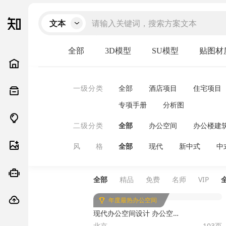
文本
全部
3D模型
SU模型
贴图材
一级分类
全部
酒店项目
住宅项目
专项手册
分析图
二级分类
全部
办公空间
办公楼建
风 格
全部
现代
新中式
中
原木
北欧
禅意
简欧
全部
精品
免费
名师
VIP
年度最热办公空间
现代办公空间设计 办公空间
北京
103页