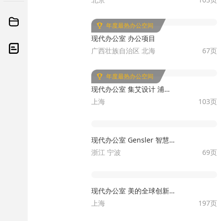
设计方案 办公大堂 会议室
年度最热办公空间
现代办公室 办公项目
广西壮族自治区 北海
67页
年度最热办公空间
现代办公室 集艾设计 浦东
上海
103页
花木 行政文化中心 办公项
目探讨总结 可编辑PPT手册
现代办公室 Gensler 智慧园
浙江 宁波
69页
办公空间 室内设计概念方案
PPT汇报手册
现代办公室 美的全球创新园
上海
197页
区 办公项目方案 PPT汇报册